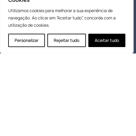
desde pequenas a grandes intervenções.
Utilizamos cookies para melhorar a sua experiência de
Criamos espaços personalizados e funcionais de
navegação. Ao clicar em “Aceitar tudo”, concorda com a
elevada qualidade.
utilização de cookies.
Personalizar
Rejeitar tudo
Aceitar tudo
OS NOSSOS SERVIÇOS